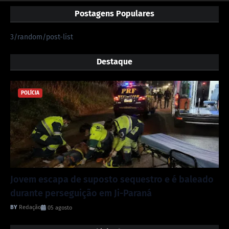
Postagens Populares
3/random/post-list
Destaque
POLÍCIA
Jovem escapa de suposto sequestro e é baleado
durante perseguição em Ji-Paraná
Redação
05 agosto