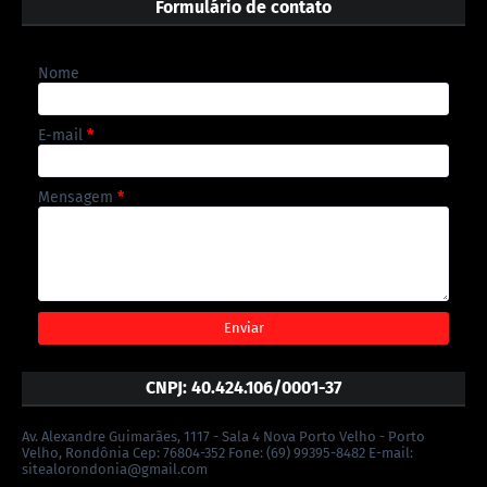
Formulário de contato
Nome
E-mail
*
Mensagem
*
CNPJ: 40.424.106/0001-37
Av. Alexandre Guimarães, 1117 - Sala 4 Nova Porto Velho - Porto
Velho, Rondônia Cep: 76804-352 Fone: (69) 99395-8482 E-mail:
sitealorondonia@gmail.com