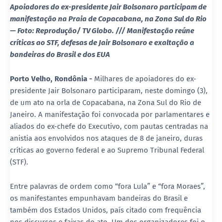
Apoiadores do ex-presidente Jair Bolsonaro participam de
manifestação na Praia de Copacabana, na Zona Sul do Rio
— Foto: Reprodução/ TV Globo. ///
Manifestação reúne
críticas ao STF, defesas de Jair Bolsonaro e exaltação a
bandeiras do Brasil e dos EUA
Porto Velho, Rondônia -
Milhares de apoiadores do ex-
presidente Jair Bolsonaro participaram, neste domingo (3),
de um ato na orla de Copacabana, na Zona Sul do Rio de
Janeiro. A manifestação foi convocada por parlamentares e
aliados do ex-chefe do Executivo, com pautas centradas na
anistia aos envolvidos nos ataques de 8 de janeiro
, duras
críticas ao governo federal e ao Supremo Tribunal Federal
(STF).
Entre palavras de ordem como
“fora Lula”
e
“fora Moraes”
,
os manifestantes empunhavam bandeiras do Brasil e
também dos
Estados Unidos
, país citado com frequência
nos discursos e faixas do ato. Um dos organizadores foi o