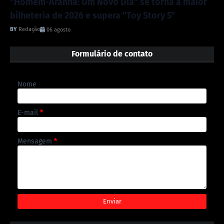
"Homem-Aranha: Um Novo Dia" se torna a maior
bilheteria de 2026 e supera "Toy Story 5"
Redação
06 agosto
Formulário de contato
Nome
E-mail
*
Mensagem
*