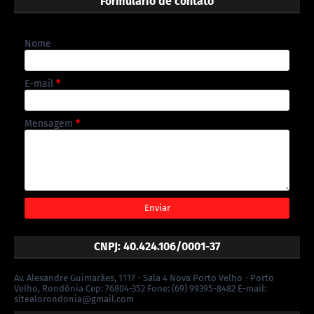
Formulário de contato
Nome
E-mail
*
Mensagem
*
CNPJ: 40.424.106/0001-37
Av. Alexandre Guimarães, 1117 - Sala 4 Nova Porto Velho - Porto
Velho, Rondônia Cep: 76804-352 Fone: (69) 99395-8482 E-mail:
sitealorondonia@gmail.com