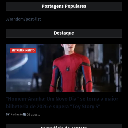
Postagens Populares
3/random/post-list
Destaque
ENTRETENIMENTO
"Homem-Aranha: Um Novo Dia" se torna a maior
bilheteria de 2026 e supera "Toy Story 5"
Redação
06 agosto