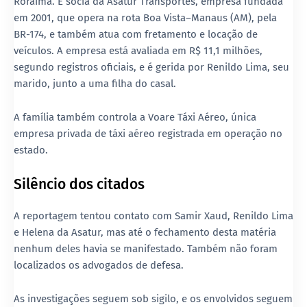
Roraima. É sócia da
Asatur Transportes
, empresa fundada
em 2001, que opera na rota Boa Vista–Manaus (AM), pela
BR-174, e também atua com fretamento e locação de
veículos. A empresa está avaliada em R$ 11,1 milhões,
segundo registros oficiais, e é gerida por Renildo Lima, seu
marido, junto a uma filha do casal.
A família também controla a
Voare Táxi Aéreo
, única
empresa privada de táxi aéreo registrada em operação no
estado.
Silêncio dos citados
A reportagem tentou contato com
Samir Xaud
,
Renildo Lima
e
Helena da Asatur
, mas até o fechamento desta matéria
nenhum deles havia se manifestado
. Também não foram
localizados os advogados de defesa.
As investigações seguem sob sigilo, e os envolvidos seguem