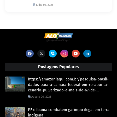
Julho 02, 2026
Postagens Populares
https://amazoniaqui.com.br/pesquisa-brasil-
dados-para-a-camara-federal-em-ro-aponta-
cenario-pulverizado-e-mais-de-67-de-
indecisos/
Agosto 06, 2026
PF e Ibama combatem garimpo ilegal em terra
indígena