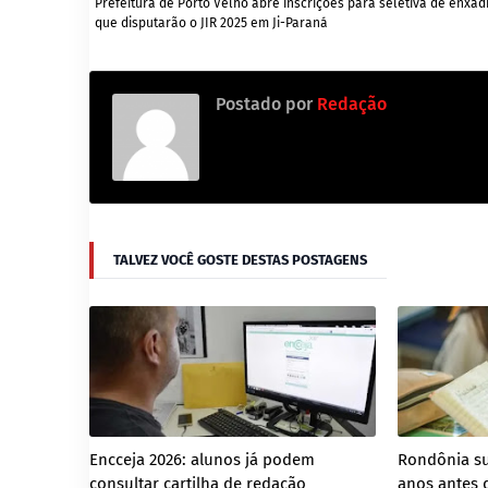
Prefeitura de Porto Velho abre inscrições para seletiva de enxad
que disputarão o JIR 2025 em Ji-Paraná
Postado por
Redação
TALVEZ VOCÊ GOSTE DESTAS POSTAGENS
Encceja 2026: alunos já podem
Rondônia su
consultar cartilha de redação
anos antes 