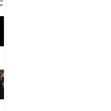
ra
NH