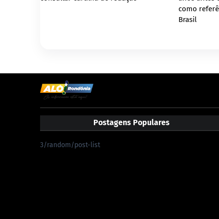
como referê
Brasil
Postagens Populares
3/random/post-list