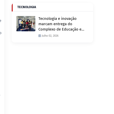
TECNOLOGIA
Tecnologia e inovação
e
marcam entrega do
Complexo de Educação e
o
Fiscalização de Trânsito
Julho 02, 2026
nesta quinta-feira, 2
.