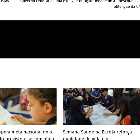
ristas
Governo Federal estuda extinguir obrigatoriedade de autoescolas pa
obtenção da C
pera meta nacional dois
Semana Saúde na Escola reforça
do previsto e se consolida
qualidade de vida e o