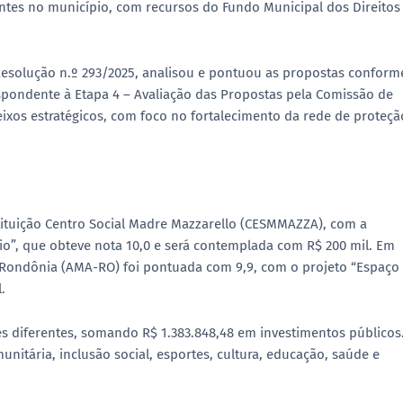
ntes
no município, com recursos do
Fundo Municipal dos Direitos
esolução n.º 293/2025
, analisou e pontuou as propostas conform
respondente à
Etapa 4 – Avaliação das Propostas pela Comissão de
ixos estratégicos, com foco no fortalecimento da rede de proteçã
tituição
Centro Social Madre Mazzarello (CESMMAZZA)
, com a
io
”, que obteve
nota 10,0
e será contemplada com
R$ 200 mil
. Em
e Rondônia (AMA-RO)
foi pontuada com
9,9
, com o projeto “
Espaço
l
.
ões diferentes, somando
R$ 1.383.848,48
em investimentos públicos
nitária, inclusão social, esportes, cultura, educação, saúde e