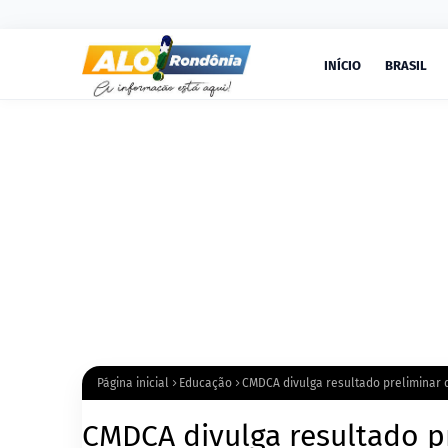
INÍCIO
BRASIL
Página inicial
Educação
CMDCA divulga resultado preliminar 
CMDCA divulga resultado p