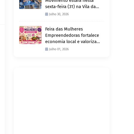
Movimento estará nesta
sexta-feira (31) na Vila da
Penha e sábado (1º) em
Julho 30, 2026
Abunã
Feira das Mulheres
Empreendedoras fortalece
economia local e valoriza
produção feminina no
Julho 01, 2026
Projeto Joana D’Arc