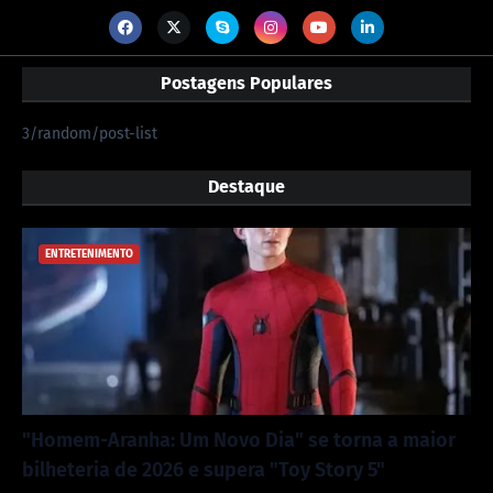
Postagens Populares
3/random/post-list
Destaque
ENTRETENIMENTO
"Homem-Aranha: Um Novo Dia" se torna a maior
bilheteria de 2026 e supera "Toy Story 5"