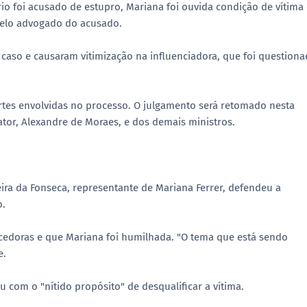
o foi acusado de estupro, Mariana foi ouvida condição de vítima 
pelo advogado do acusado.
 caso e causaram vitimização na influenciadora, que foi question
artes envolvidas no processo. O julgamento será retomado nesta
lator, Alexandre de Moraes, e dos demais ministros.
eira da Fonseca, representante de Mariana Ferrer, defendeu a
o.
ecedoras e que Mariana foi humilhada. "O tema que está sendo
e.
com o "nítido propósito" de desqualificar a vítima.