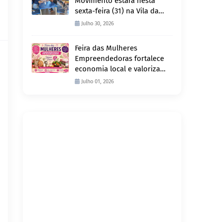
Movimento estará nesta
sexta-feira (31) na Vila da
Penha e sábado (1º) em
Julho 30, 2026
Abunã
Feira das Mulheres
Empreendedoras fortalece
economia local e valoriza
produção feminina no
Julho 01, 2026
Projeto Joana D’Arc