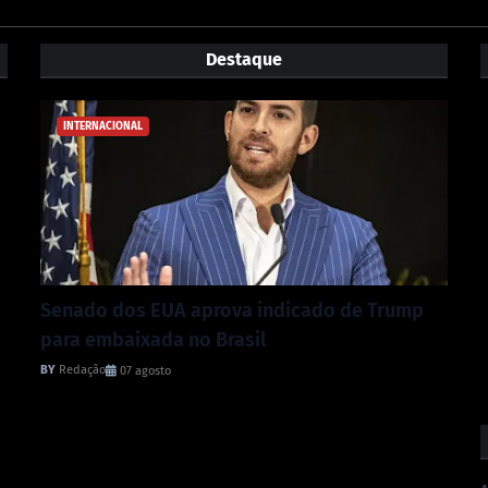
Destaque
INTERNACIONAL
Senado dos EUA aprova indicado de Trump
para embaixada no Brasil
Redação
07 agosto