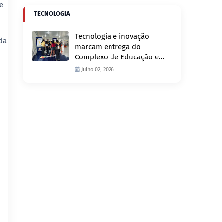
e
TECNOLOGIA
Tecnologia e inovação
ada
marcam entrega do
Complexo de Educação e
Fiscalização de Trânsito
Julho 02, 2026
nesta quinta-feira, 2