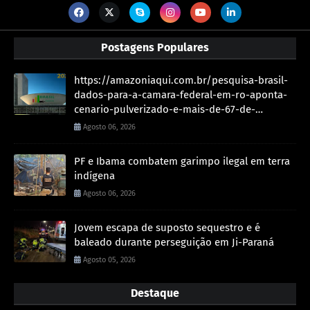
Postagens Populares
https://amazoniaqui.com.br/pesquisa-brasil-
dados-para-a-camara-federal-em-ro-aponta-
cenario-pulverizado-e-mais-de-67-de-
indecisos/
Agosto 06, 2026
PF e Ibama combatem garimpo ilegal em terra
indígena
Agosto 06, 2026
Jovem escapa de suposto sequestro e é
baleado durante perseguição em Ji-Paraná
Agosto 05, 2026
Destaque