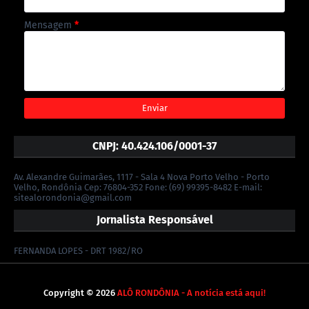
Mensagem
*
CNPJ: 40.424.106/0001-37
Av. Alexandre Guimarães, 1117 - Sala 4 Nova Porto Velho - Porto
Velho, Rondônia Cep: 76804-352 Fone: (69) 99395-8482 E-mail:
sitealorondonia@gmail.com
Jornalista Responsável
FERNANDA LOPES - DRT 1982/RO
Copyright ©
2026
ALÔ RONDÔNIA - A notícia está aqui!