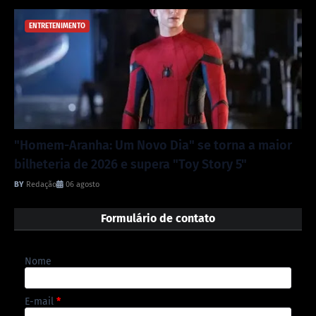
ENTRETENIMENTO
"Homem-Aranha: Um Novo Dia" se torna a maior
bilheteria de 2026 e supera "Toy Story 5"
Redação
06 agosto
Formulário de contato
Nome
E-mail
*