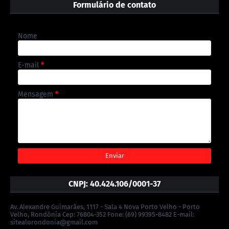
Formulário de contato
Nome
E-mail
*
Mensagem
*
CNPJ: 40.424.106/0001-37
Av. Alexandre Guimarães, 1117 - Sala 4 Nova Porto Velho - Porto
Velho, Rondônia Cep: 76804-352 Fone: (69) 99395-8482 E-mail:
sitealorondonia@gmail.com