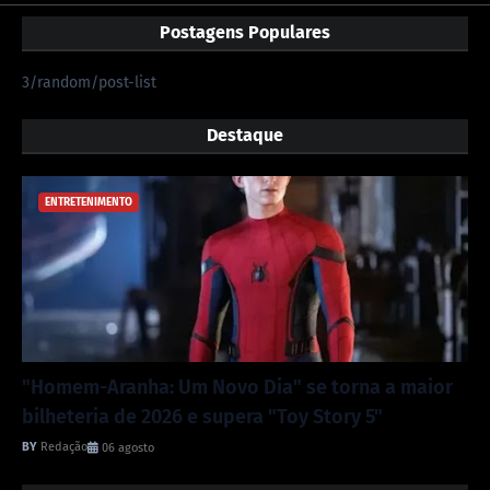
Postagens Populares
3/random/post-list
Destaque
ENTRETENIMENTO
"Homem-Aranha: Um Novo Dia" se torna a maior
bilheteria de 2026 e supera "Toy Story 5"
Redação
06 agosto