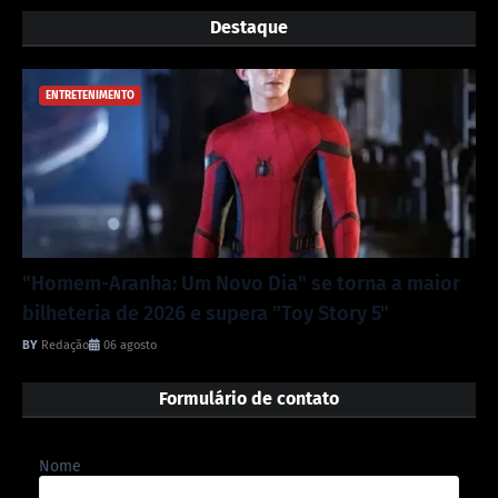
Destaque
ENTRETENIMENTO
"Homem-Aranha: Um Novo Dia" se torna a maior
bilheteria de 2026 e supera "Toy Story 5"
Redação
06 agosto
Formulário de contato
Nome