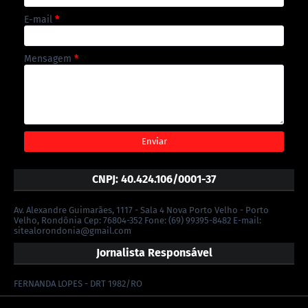
E-mail
*
Mensagem
*
CNPJ: 40.424.106/0001-37
Av. Alexandre Guimarães, 1117 - Sala 4 Nova Porto Velho - Porto
Velho, Rondônia Cep: 76804-352 Fone: (69) 99395-8482 E-mail:
sitealorondonia@gmail.com
Jornalista Responsável
FERNANDA LOPES - DRT 1982/RO