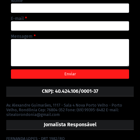
Nome
E-mail
*
Mensagem
*
CNPJ: 40.424.106/0001-37
Av. Alexandre Guimarães, 1117 - Sala 4 Nova Porto Velho - Porto
Velho, Rondônia Cep: 76804-352 Fone: (69) 99395-8482 E-mail:
sitealorondonia@gmail.com
Jornalista Responsável
FERNANDA LOPES - DRT 1982/RO