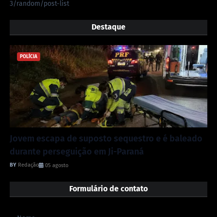
3/random/post-list
Destaque
POLÍCIA
Jovem escapa de suposto sequestro e é baleado
durante perseguição em Ji-Paraná
Redação
05 agosto
Formulário de contato