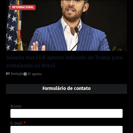
INTERNACIONAL
Senado dos EUA aprova indicado de Trump para
embaixada no Brasil
Redação
07 agosto
Formulário de contato
Nome
E-mail
*