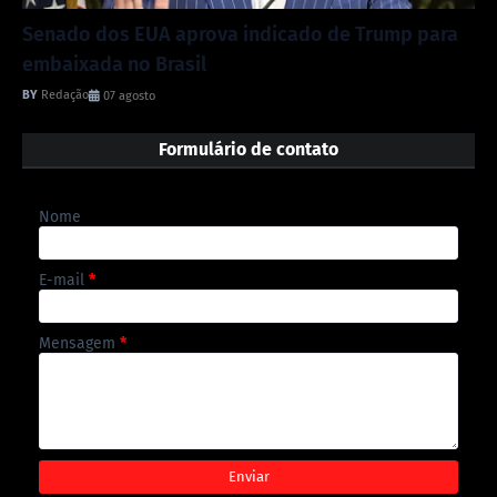
Senado dos EUA aprova indicado de Trump para
embaixada no Brasil
Redação
07 agosto
Formulário de contato
Nome
E-mail
*
Mensagem
*