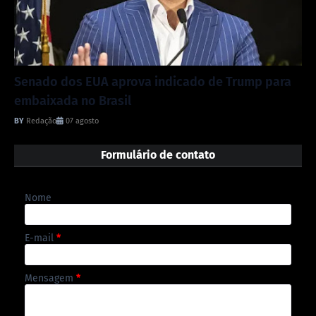
Senado dos EUA aprova indicado de Trump para
embaixada no Brasil
Redação
07 agosto
Formulário de contato
Nome
E-mail
*
Mensagem
*