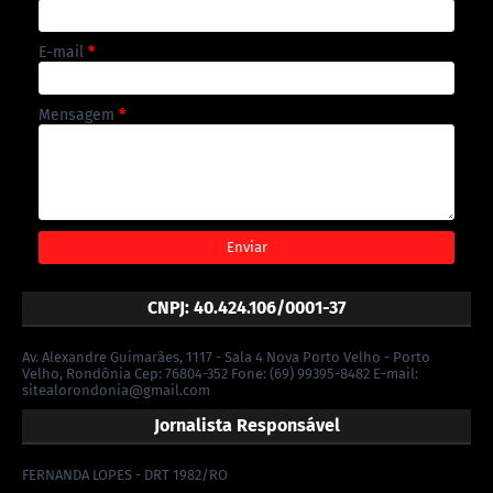
E-mail
*
Mensagem
*
CNPJ: 40.424.106/0001-37
Av. Alexandre Guimarães, 1117 - Sala 4 Nova Porto Velho - Porto
Velho, Rondônia Cep: 76804-352 Fone: (69) 99395-8482 E-mail:
sitealorondonia@gmail.com
Jornalista Responsável
FERNANDA LOPES - DRT 1982/RO