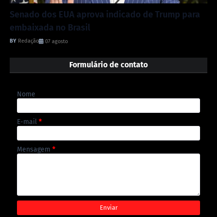
Senado dos EUA aprova indicado de Trump para
embaixada no Brasil
Redação
07 agosto
Formulário de contato
Nome
E-mail
*
Mensagem
*