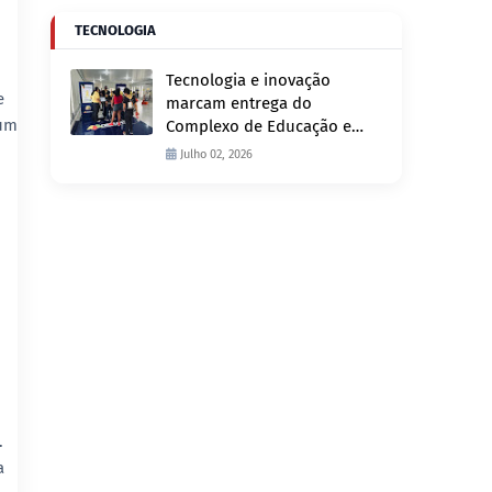
TECNOLOGIA
Tecnologia e inovação
e
marcam entrega do
 um
Complexo de Educação e
Fiscalização de Trânsito
Julho 02, 2026
nesta quinta-feira, 2
.
a