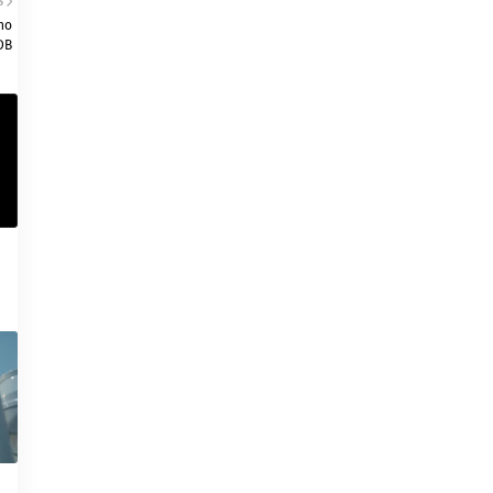
S
no
DB