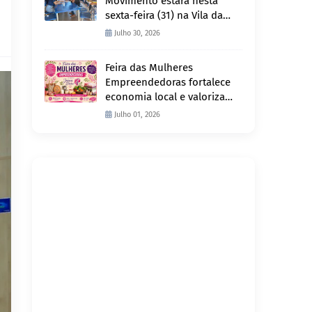
Movimento estará nesta
sexta-feira (31) na Vila da
Penha e sábado (1º) em
Julho 30, 2026
Abunã
Feira das Mulheres
Empreendedoras fortalece
economia local e valoriza
produção feminina no
Julho 01, 2026
Projeto Joana D’Arc