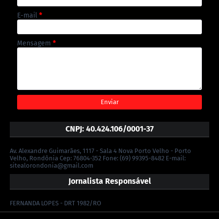
E-mail
*
Mensagem
*
CNPJ: 40.424.106/0001-37
Av. Alexandre Guimarães, 1117 - Sala 4 Nova Porto Velho - Porto
Velho, Rondônia Cep: 76804-352 Fone: (69) 99395-8482 E-mail:
sitealorondonia@gmail.com
Jornalista Responsável
FERNANDA LOPES - DRT 1982/RO