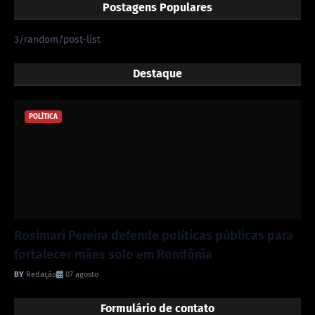
Postagens Populares
3/random/post-list
Destaque
POLÍTICA
Rosimari Pereira defende políticas públicas para
fortalecer mães solo em Rondônia
Redação
07 agosto
Formulário de contato