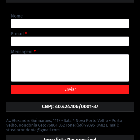
Nome
E-mail
*
Mensagem
*
CNPJ: 40.424.106/0001-37
Av. Alexandre Guimarães, 1117 - Sala 4 Nova Porto Velho - Porto
Velho, Rondônia Cep: 76804-352 Fone: (69) 99395-8482 E-mail:
sitealorondonia@gmail.com
Jornalista Responsável