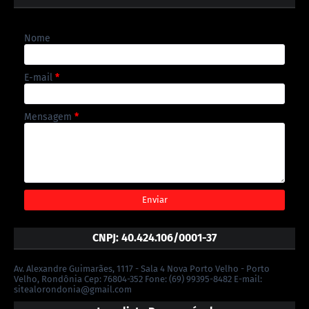
Nome
E-mail
*
Mensagem
*
CNPJ: 40.424.106/0001-37
Av. Alexandre Guimarães, 1117 - Sala 4 Nova Porto Velho - Porto
Velho, Rondônia Cep: 76804-352 Fone: (69) 99395-8482 E-mail:
sitealorondonia@gmail.com