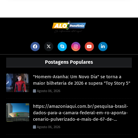
Postagens Populares
"Homem-Aranha: Um Novo Dia" se torna a
maior bilheteria de 2026 e supera "Toy Story 5"
Agosto 06, 2026
https://amazoniaqui.com.br/pesquisa-brasil-
dados-para-a-camara-federal-em-ro-aponta-
cenario-pulverizado-e-mais-de-67-de-
indecisos/
Agosto 06, 2026