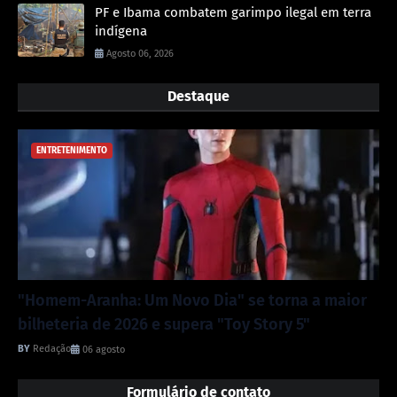
PF e Ibama combatem garimpo ilegal em terra
indígena
Agosto 06, 2026
Destaque
ENTRETENIMENTO
"Homem-Aranha: Um Novo Dia" se torna a maior
bilheteria de 2026 e supera "Toy Story 5"
Redação
06 agosto
Formulário de contato