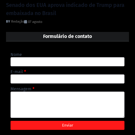
Senado dos EUA aprova indicado de Trump para
embaixada no Brasil
Redação
07 agosto
Formulário de contato
Nome
E-mail
*
Mensagem
*