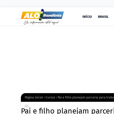
INÍCIO
BRASIL
Página inicial
Cursos
Pai e filho planejam parceria para trab
RO
Pai e filho planejam parce