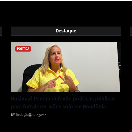
Destaque
POLÍTICA
Rosimari Pereira defende políticas públicas
para fortalecer mães solo em Rondônia
Redação
07 agosto