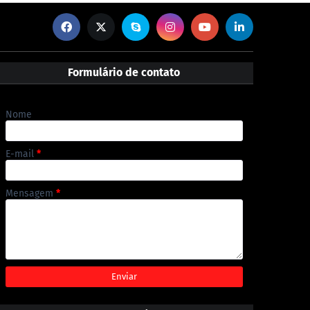
Formulário de contato
Nome
E-mail
*
Mensagem
*