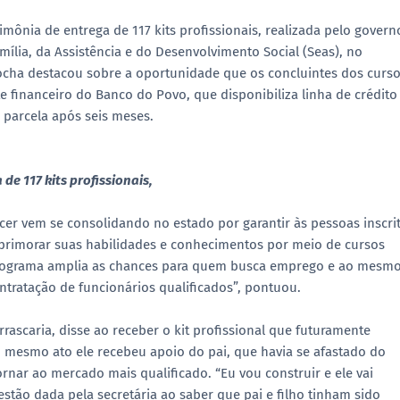
imônia de entrega de 117 kits profissionais, realizada pelo govern
ília, da Assistência e do Desenvolvimento Social (Seas), no
Rocha destacou sobre a oportunidade que os concluintes dos curs
inanceiro do Banco do Povo, que disponibiliza linha de crédito
parcela após seis meses.
e 117 kits profissionais,
er vem se consolidando no estado por garantir às pessoas inscri
aprimorar suas habilidades e conhecimentos por meio de cursos
 programa amplia as chances para quem busca emprego e ao mesm
tratação de funcionários qualificados”, pontuou.
rascaria, disse ao receber o kit profissional que futuramente
 mesmo ato ele recebeu apoio do pai, que havia se afastado do
rnar ao mercado mais qualificado. “Eu vou construir e ele vai
stão dada pela secretária ao saber que pai e filho tinham sido