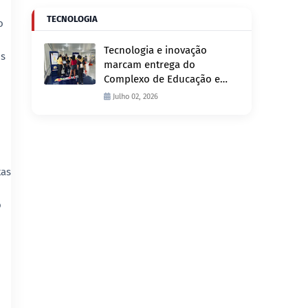
TECNOLOGIA
o
Tecnologia e inovação
os
marcam entrega do
Complexo de Educação e
Fiscalização de Trânsito
Julho 02, 2026
nesta quinta-feira, 2
tas
o