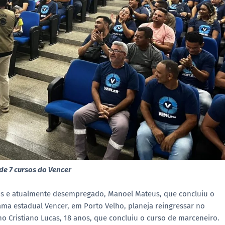
de 7 cursos do Vencer
lhos e atualmente desempregado, Manoel Mateus, que concluiu o
ma estadual Vencer, em Porto Velho, planeja reingressar no
ho Cristiano Lucas, 18 anos, que concluiu o curso de marceneiro.