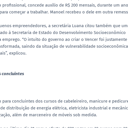
 profissional, concede auxílio de R$ 200 mensais, durante um ano
s para começar a trabalhar. Manoel recebeu o dele em outra remess
equenos empreendedores, a secretária Luana citou também que um
ulado à Secretaria de Estado do Desenvolvimento Socioeconômico
a emprego. “O intuito do governo ao criar o Vencer foi justamente
nsformada, saindo da situação de vulnerabilidade socioeconômica
is”, explicou.
 concluintes
m para concluintes dos cursos de cabeleireiro, manicure e pedicur
e distribuição de energia elétrica, eletricista industrial e mecâni
ização, além de marceneiro de móveis sob medida.