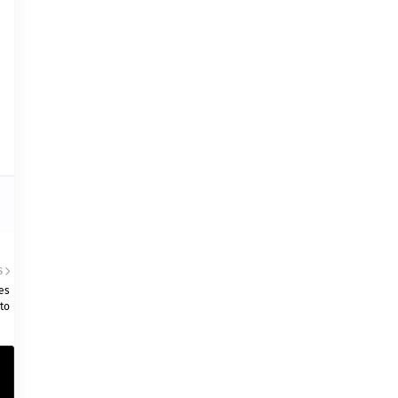
S
es
to