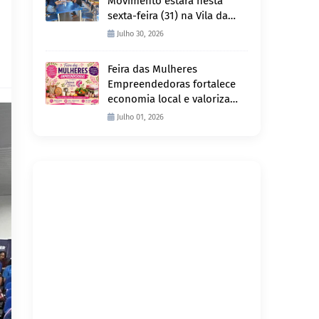
Movimento estará nesta
sexta-feira (31) na Vila da
Penha e sábado (1º) em
Julho 30, 2026
Abunã
Feira das Mulheres
Empreendedoras fortalece
economia local e valoriza
produção feminina no
Julho 01, 2026
Projeto Joana D’Arc