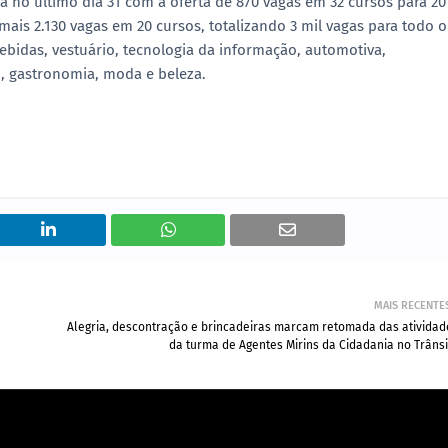
da no último dia 31 com a oferta de 870 vagas em 32 cursos para 20
ais 2.130 vagas em 20 cursos, totalizando 3 mil vagas para todo o
ebidas, vestuário, tecnologia da informação, automotiva,
o, gastronomia, moda e beleza.
MAIS RECENTE
Alegria, descontração e brincadeiras marcam retomada das atividad
da turma de Agentes Mirins da Cidadania no Trânsi