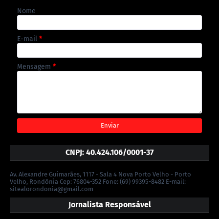
Nome
E-mail
*
Mensagem
*
CNPJ: 40.424.106/0001-37
Av. Alexandre Guimarães, 1117 - Sala 4 Nova Porto Velho - Porto
Velho, Rondônia Cep: 76804-352 Fone: (69) 99395-8482 E-mail:
sitealorondonia@gmail.com
Jornalista Responsável