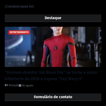
3/random/post-list
Destaque
ENTRETENIMENTO
"Homem-Aranha: Um Novo Dia" se torna a maior
bilheteria de 2026 e supera "Toy Story 5"
Redação
06 agosto
Formulário de contato