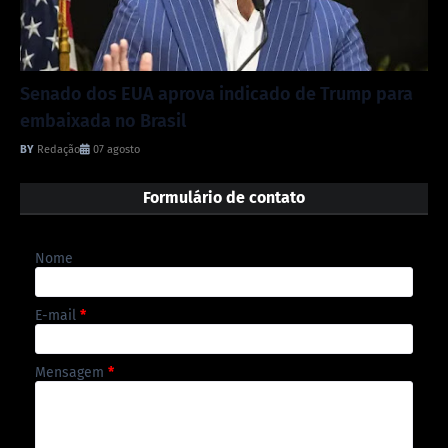
Senado dos EUA aprova indicado de Trump para
embaixada no Brasil
Redação
07 agosto
Formulário de contato
Nome
E-mail
*
Mensagem
*