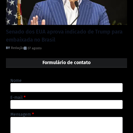
Senado dos EUA aprova indicado de Trump para
embaixada no Brasil
Redação
07 agosto
Formulário de contato
Nome
E-mail
*
Mensagem
*