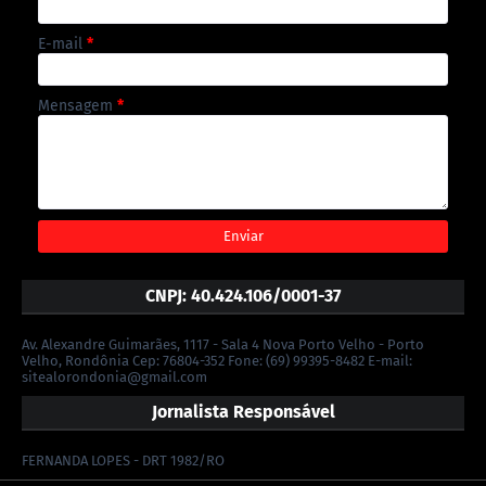
E-mail
*
Mensagem
*
CNPJ: 40.424.106/0001-37
Av. Alexandre Guimarães, 1117 - Sala 4 Nova Porto Velho - Porto
Velho, Rondônia Cep: 76804-352 Fone: (69) 99395-8482 E-mail:
sitealorondonia@gmail.com
Jornalista Responsável
FERNANDA LOPES - DRT 1982/RO