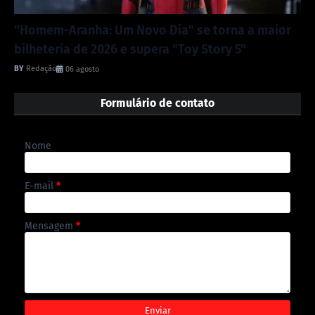
"Homem-Aranha: Um Novo Dia" se torna a maior
bilheteria de 2026 e supera "Toy Story 5"
Redação
06 agosto
Formulário de contato
Nome
E-mail
*
Mensagem
*