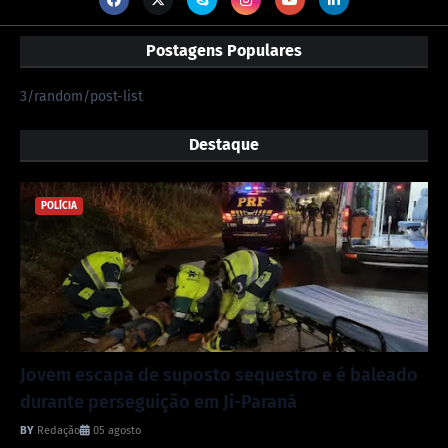
Postagens Populares
3/random/post-list
Destaque
POLÍCIA
Jovem escapa de suposto sequestro e é baleado
durante perseguição em Ji-Paraná
Redação
05 agosto