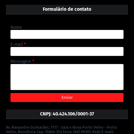
Formulário de contato
Nome
E-mail
*
Mensagem
*
CNPJ: 40.424.106/0001-37
Av. Alexandre Guimarães, 1117 - Sala 4 Nova Porto Velho - Porto
Velho, Rondônia Cep: 76804-352 Fone: (69) 99395-8482 E-mail: