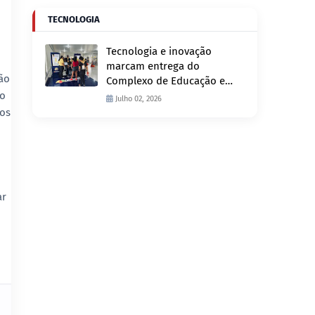
TECNOLOGIA
Tecnologia e inovação
marcam entrega do
ão
Complexo de Educação e
Fiscalização de Trânsito
to
Julho 02, 2026
nesta quinta-feira, 2
cos
ar