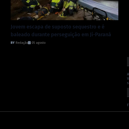
Jovem escapa de suposto sequestro e é
baleado durante perseguição em Ji-Paraná
Redação
05 agosto
A
V
s
F