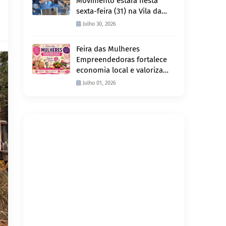
Movimento estará nesta
sexta-feira (31) na Vila da
Penha e sábado (1º) em
Julho 30, 2026
Abunã
Feira das Mulheres
Empreendedoras fortalece
economia local e valoriza
produção feminina no
Julho 01, 2026
Projeto Joana D’Arc