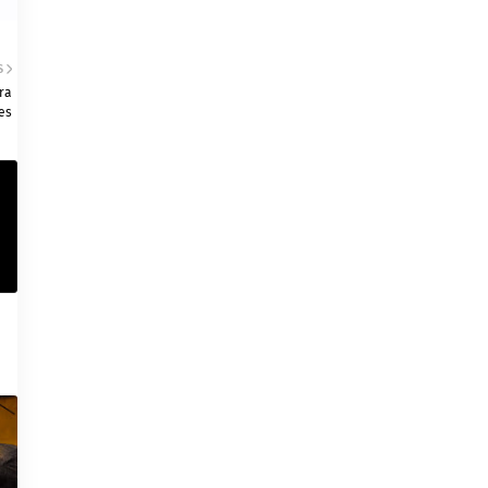
S
ra
es