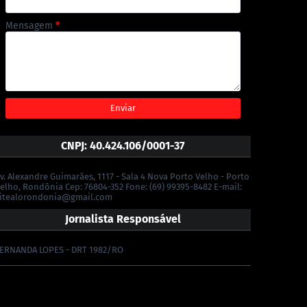
Mensagem
*
CNPJ: 40.424.106/0001-37
v. Alexandre Guimarães, 1117 - Sala 4 Nova Porto Velho - Porto
elho, Rondônia Cep: 76804-352 Fone: (69) 99395-8482 E-mail:
itealorondonia@gmail.com
Jornalista Responsável
ERNANDA LOPES - DRT 1982/RO