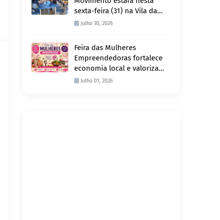
Movimento estará nesta
sexta-feira (31) na Vila da
Penha e sábado (1º) em
Julho 30, 2026
Abunã
Feira das Mulheres
Empreendedoras fortalece
economia local e valoriza
produção feminina no
Julho 01, 2026
Projeto Joana D’Arc