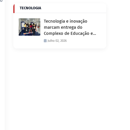
ho
TECNOLOGIA
Tecnologia e inovação
marcam entrega do
Complexo de Educação e
Fiscalização de Trânsito
Julho 02, 2026
nesta quinta-feira, 2