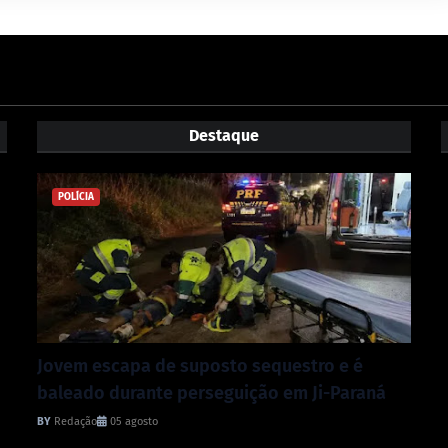
Destaque
POLÍCIA
Jovem escapa de suposto sequestro e é
baleado durante perseguição em Ji-Paraná
Redação
05 agosto