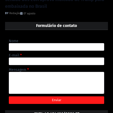
embaixada no Brasil
Redação
07 agosto
Formulário de contato
Nome
E-mail
*
Mensagem
*