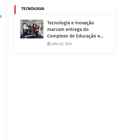
TECNOLOGIA
e
Tecnologia e inovação
marcam entrega do
Complexo de Educação e
Fiscalização de Trânsito
Julho 02, 2026
nesta quinta-feira, 2