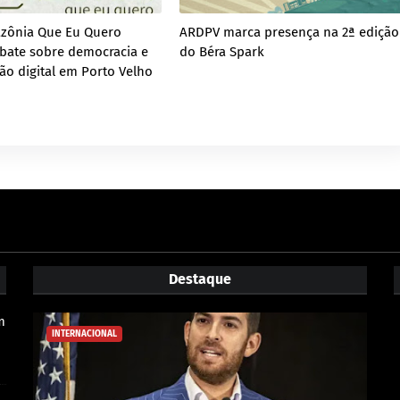
azônia Que Eu Quero
ARDPV marca presença na 2ª edição
bate sobre democracia e
do Béra Spark
ão digital em Porto Velho
Destaque
m
INTERNACIONAL