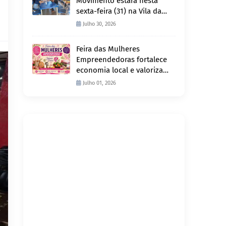
Movimento estará nesta
sexta-feira (31) na Vila da
Penha e sábado (1º) em
Julho 30, 2026
Abunã
Feira das Mulheres
Empreendedoras fortalece
economia local e valoriza
produção feminina no
Julho 01, 2026
Projeto Joana D’Arc