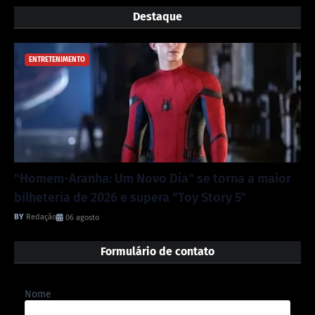
Destaque
ENTRETENIMENTO
"Homem-Aranha: Um Novo Dia" se torna a maior
bilheteria de 2026 e supera "Toy Story 5"
Redação
06 agosto
Formulário de contato
Nome