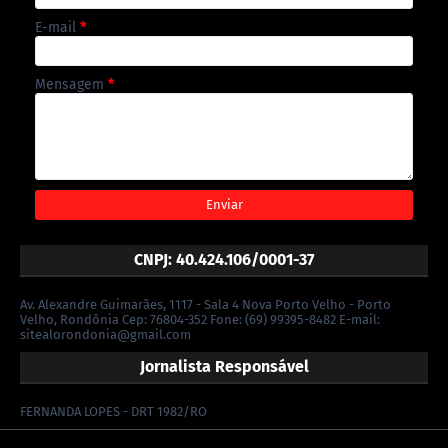
E-mail
*
Mensagem
*
CNPJ: 40.424.106/0001-37
Av. Alexandre Guimarães, 1117 - Sala 4 Nova Porto Velho - Porto
Velho, Rondônia Cep: 76804-352 Fone: (69) 99395-8482 E-mail:
sitealorondonia@gmail.com
Jornalista Responsável
FERNANDA LOPES - DRT 1982/RO