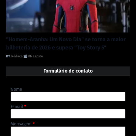
"Homem-Aranha: Um Novo Dia" se torna a maior
bilheteria de 2026 e supera "Toy Story 5"
Redação
06 agosto
Formulário de contato
Nome
E-mail
*
Mensagem
*