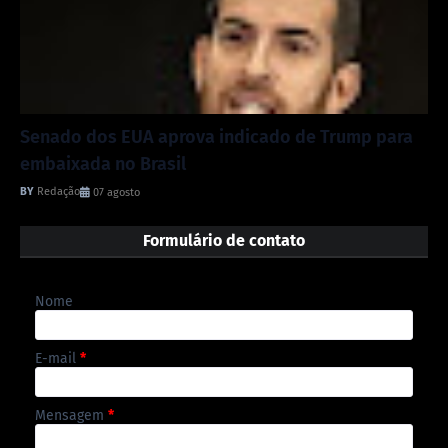
Senado dos EUA aprova indicado de Trump para
embaixada no Brasil
Redação
07 agosto
Formulário de contato
Nome
E-mail
*
Mensagem
*