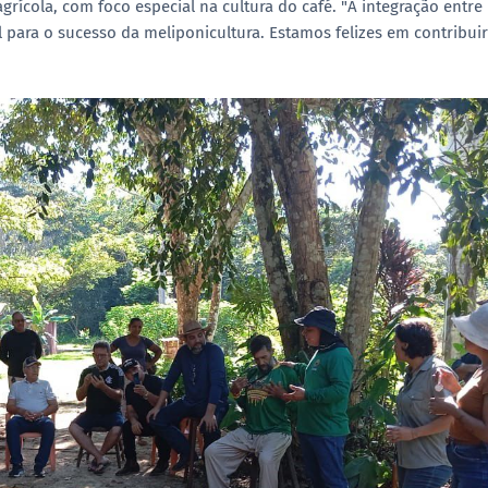
rícola, com foco especial na cultura do café. "A integração entre
 para o sucesso da meliponicultura. Estamos felizes em contribuir