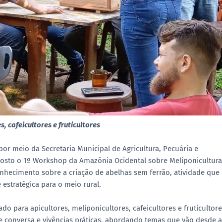
 cafeicultores e fruticultores
 por meio da Secretaria Municipal de Agricultura, Pecuária e
agosto o 1º Workshop da Amazônia Ocidental sobre Meliponicultura
onhecimento sobre a criação de abelhas sem ferrão, atividade que
estratégica para o meio rural.
o para apicultores, meliponicultores, cafeicultores e fruticultore
e conversa e vivências práticas, abordando temas que vão desde a