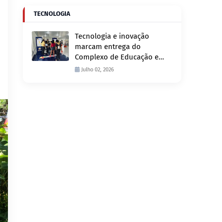
TECNOLOGIA
Tecnologia e inovação
marcam entrega do
Complexo de Educação e
Fiscalização de Trânsito
Julho 02, 2026
nesta quinta-feira, 2