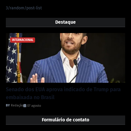
3/random/post-list
Destaque
INTERNACIONAL
Senado dos EUA aprova indicado de Trump para
embaixada no Brasil
Redação
07 agosto
Formulário de contato