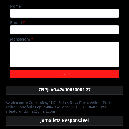
Nome
E-mail
*
Mensagem
*
CNPJ: 40.424.106/0001-37
Av. Alexandre Guimarães, 1117 - Sala 4 Nova Porto Velho - Porto
Velho, Rondônia Cep: 76804-352 Fone: (69) 99395-8482 E-mail:
sitealorondonia@gmail.com
Jornalista Responsável