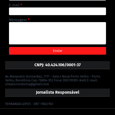
E-mail
*
Mensagem
*
CNPJ: 40.424.106/0001-37
Av. Alexandre Guimarães, 1117 - Sala 4 Nova Porto Velho - Porto
Velho, Rondônia Cep: 76804-352 Fone: (69) 99395-8482 E-mail:
sitealorondonia@gmail.com
Jornalista Responsável
FERNANDA LOPES - DRT 1982/RO