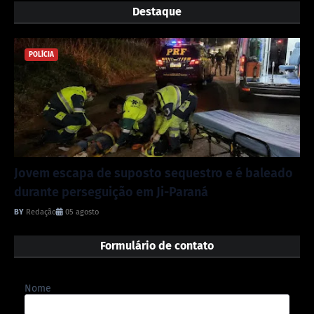
Destaque
POLÍCIA
Jovem escapa de suposto sequestro e é baleado
durante perseguição em Ji-Paraná
Redação
05 agosto
Formulário de contato
Nome