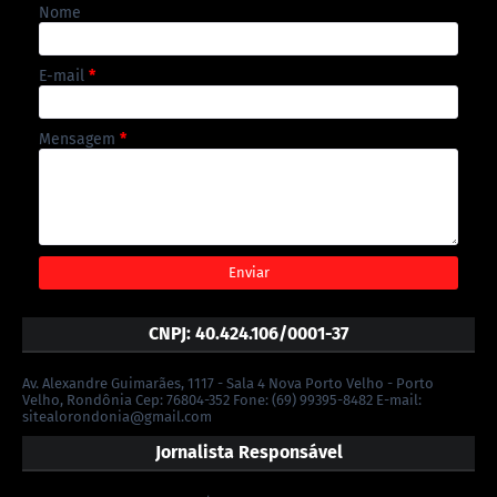
Nome
E-mail
*
Mensagem
*
CNPJ: 40.424.106/0001-37
Av. Alexandre Guimarães, 1117 - Sala 4 Nova Porto Velho - Porto
Velho, Rondônia Cep: 76804-352 Fone: (69) 99395-8482 E-mail:
sitealorondonia@gmail.com
Jornalista Responsável