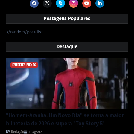
Postagens Populares
3/random/post-list
Destaque
ENTRETENIMENTO
"Homem-Aranha: Um Novo Dia" se torna a maior
bilheteria de 2026 e supera "Toy Story 5"
Redação
06 agosto