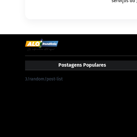
serviços do 
Postagens Populares
3/random/post-list