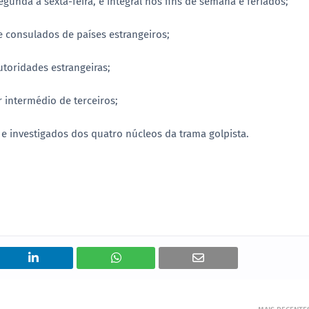
gunda a sexta-feira, e integral nos fins de semana e feriados;
 consulados de países estrangeiros;
toridades estrangeiras;
 intermédio de terceiros;
 investigados dos quatro núcleos da trama golpista.