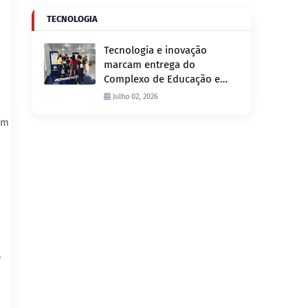
TECNOLOGIA
Tecnologia e inovação
marcam entrega do
Complexo de Educação e
Fiscalização de Trânsito
Julho 02, 2026
nesta quinta-feira, 2
am
,