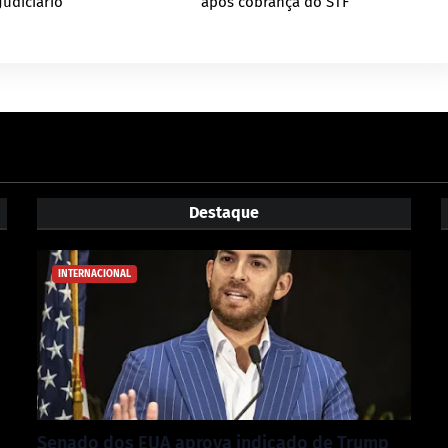
Judiciário
após cobrança do STF
Destaque
INTERNACIONAL
Senado dos EUA aprova indicado de Trump