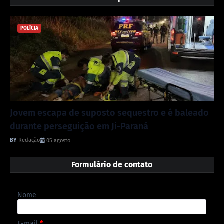
POLÍCIA
Jovem escapa de suposto sequestro e é baleado
durante perseguição em Ji-Paraná
Redação
05 agosto
Formulário de contato
Nome
E-mail
*