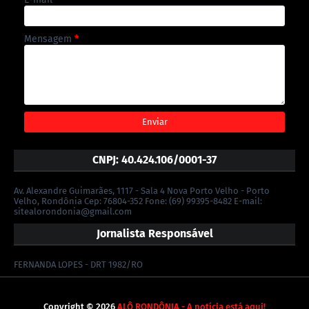
Mensagem
*
CNPJ: 40.424.106/0001-37
Av. Alexandre Guimarães, 1117 - Sala 4 Nova Porto Velho - Porto
Velho, Rondônia Cep: 76804-352 Fone: (69) 99395-8482 E-mail:
sitealorondonia@gmail.com
Jornalista Responsável
FERNANDA LOPES - DRT 1982/RO
Copyright ©
2026
ALÔ RONDÔNIA - A notícia está aqui!