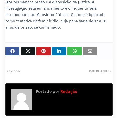
Igor permanece preso e à disposição da Justiça. A
investigação está em andamento e o inquérito será
encaminhado ao Ministério Público. O crime é tipificado
como
tentativa de feminicídio
, cuja pena varia de
12 a 30
anos de prisão
, se confirmado.
ANTIGOS
MAIS RECENTES
Postado por
Redação