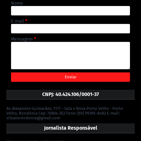
Nome
E-mail
*
Mensagem
*
CNPJ: 40.424.106/0001-37
Av. Alexandre Guimarães, 1117 - Sala 4 Nova Porto Velho - Porto
Velho, Rondônia Cep: 76804-352 Fone: (69) 99395-8482 E-mail:
sitealorondonia@gmail.com
Jornalista Responsável