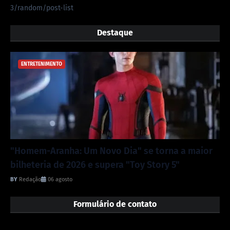
3/random/post-list
Destaque
ENTRETENIMENTO
"Homem-Aranha: Um Novo Dia" se torna a maior
bilheteria de 2026 e supera "Toy Story 5"
Redação
06 agosto
Formulário de contato