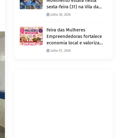
Movimento estará nesta
sexta-feira (31) na Vila da
Penha e sábado (1º) em
Julho 30, 2026
Abunã
Feira das Mulheres
Empreendedoras fortalece
economia local e valoriza
produção feminina no
Julho 01, 2026
Projeto Joana D’Arc