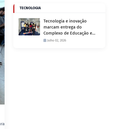
TECNOLOGIA
Tecnologia e inovação
marcam entrega do
Complexo de Educação e
Fiscalização de Trânsito
Julho 02, 2026
nesta quinta-feira, 2
ura