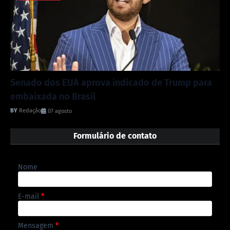
Senado dos EUA aprova indicado de Trump para
embaixada no Brasil
Redação
07 agosto
Formulário de contato
Nome
E-mail
*
Mensagem
*