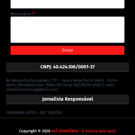
Mensagem
*
CNPJ: 40.424.106/0001-37
Av. Alexandre Guimarães, 1117 - Sala 4 Nova Porto Velho - Porto
Velho, Rondônia Cep: 76804-352 Fone: (69) 99395-8482 E-mail:
sitealorondonia@gmail.com
Jornalista Responsável
FERNANDA LOPES - DRT 1982/RO
Copyright ©
2026
ALÔ RONDÔNIA - A notícia está aqui!