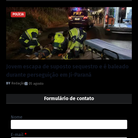
POLÍCIA
Jovem escapa de suposto sequestro e é baleado
durante perseguição em Ji-Paraná
Redação
05 agosto
Formulário de contato
Nome
E-mail
*