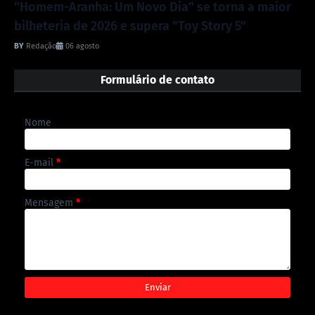
"Homem-Aranha: Um Novo Dia" se torna a maior
bilheteria de 2026 e supera "Toy Story 5"
Redação
06 agosto
Formulário de contato
Nome
E-mail
*
Mensagem
*