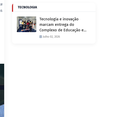
te
TECNOLOGIA
as
Tecnologia e inovação
marcam entrega do
Complexo de Educação e
Fiscalização de Trânsito
Julho 02, 2026
nesta quinta-feira, 2