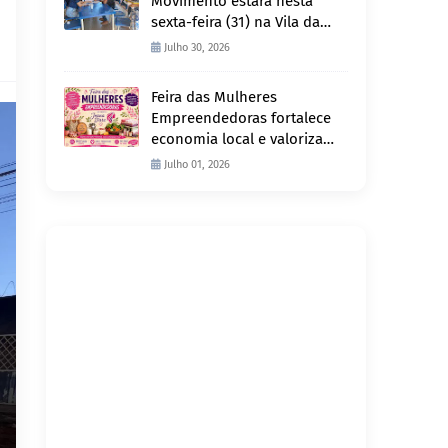
Movimento estará nesta
sexta-feira (31) na Vila da
Penha e sábado (1º) em
Julho 30, 2026
Abunã
Feira das Mulheres
Empreendedoras fortalece
economia local e valoriza
produção feminina no
Julho 01, 2026
Projeto Joana D’Arc