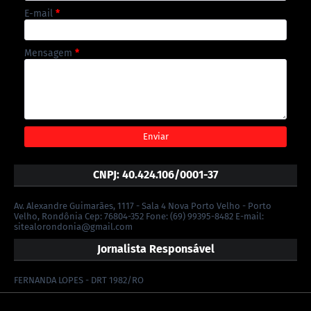
E-mail
*
Mensagem
*
CNPJ: 40.424.106/0001-37
Av. Alexandre Guimarães, 1117 - Sala 4 Nova Porto Velho - Porto
Velho, Rondônia Cep: 76804-352 Fone: (69) 99395-8482 E-mail:
sitealorondonia@gmail.com
Jornalista Responsável
FERNANDA LOPES - DRT 1982/RO