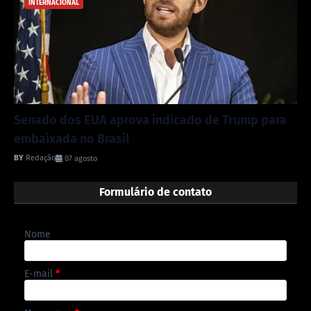
INTERNACIONAL
Senado dos EUA aprova indicado de Trump para
embaixada no Brasil
Redação
07 agosto
Formulário de contato
Nome
E-mail
*